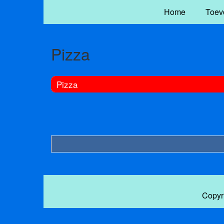
Home
Toev
Pizza
Pizza
Copyr