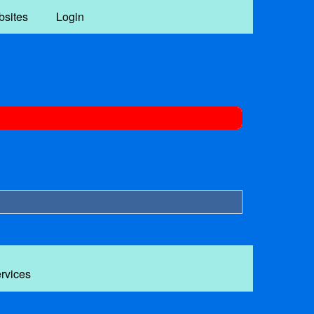
bsites
Login
ervices