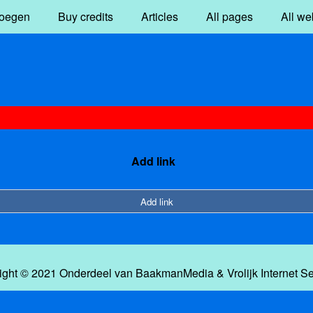
oegen
Buy credits
Articles
All pages
All we
Add link
Add link
ight © 2021 Onderdeel van
BaakmanMedia
&
Vrolijk Internet S